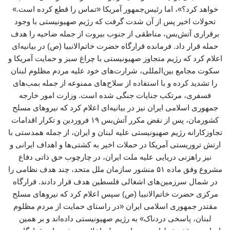
خواهد کرد؟»، اما رئیس‌جمهور آمریکا «تماس را قطع کرده است.»
تحولات اخیر پس از آن شدت گرفت که رژیم صهیونیستی با وجود
برقراری آتش‌بس، مناطقی از جنوب بیروت از جمله ضاحیه را هدف
حمله قرار داد. فرمانده قرارگاه حضرت خاتم‌الانبیا (ص) در بیانیه‌ای
اعلام کرد که رژیم متجاوز صهیونیستی با چراغ سبز و حمایت آمریکا و
سکوت مجامع بین‌المللی، شرارت‌های خود علیه مردم مظلوم لبنان
را تشدید کرده و با استفاده از سلاح‌های ممنوعه از جمله بمب‌های
فسفری، مرتکب جنایات جنگی شده است. وزارت امور خارجه
جمهوری اسلامی ایران نیز در بیانیه‌ای اعلام کرد که نیروهای مسلح
کشورمان، پس از نقض مکرر آتش‌بس ۱۹ فروردین و تکرار اقدامات
تجاوزکارانه رژیم صهیونیستی علیه لبنان و ایران، از جمله همدستی با
ارتش تروریستی آمریکا در حملات اخیر به کشتی‌ها و اهداف ایرانی و
نیز راهزنی دریایی علیه ملت ایران، در چارچوب حق ذاتی دفاع
مشروع وفق ماده ۵۱ منشور سازمان ملل متحد، چند هدف نظامی را
در شمال سرزمین‌های اشغالی فلسطین هدف قرار دادند. قرارگاه
مرکزی حضرت خاتم‌الانبیا (ص) سپس اعلام کرد که نیروهای مسلح
مقتدر جمهوری اسلامی ایران «در راستای حمایت از مردم مظلوم
لبنان، پاسخی دردناک» به رژیم صهیونیستی داده‌اند و بر همین