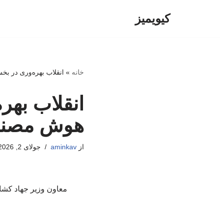
کیویمیز
پرش
به
محتوا
خانه
»
انقلاب بهره‌وری در ب
انقلاب بهر
هوش مصن
از
aminkav
جولای 2, 2026
معاون وزیر جهاد کشا