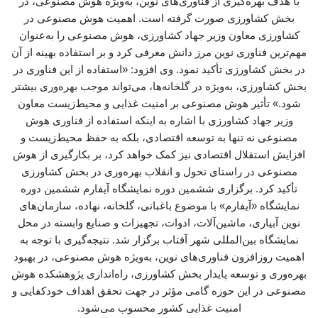
با هدف بهره‌گیری از فناوری‌های نوین، به‌ویژه هوش مصنوعی، در
بخش کشاورزی صورت گرفته است. اهمیت هوش مصنوعی در
کشاورزی معاون وزیر جهاد کشاورزی، هوش مصنوعی را به‌عنوان
مهم‌ترین فناوری نوین مرز دانش معرفی کرد و بر استفاده بهینه از آن
در بخش کشاورزی تأکید نمود. وی افزود: «استفاده از این فناوری در
بخش کشاورزی، به‌ویژه در گلخانه‌ها، می‌تواند موجب بهره‌وری بیشتر
شود.» تأثیر هوش مصنوعی بر امنیت غذایی و محیط‌زیست معاون
وزیر جهاد کشاورزی با اشاره به اینکه استفاده از فناوری هوش
مصنوعی نه تنها به توسعه اقتصادی، بلکه به حفظ محیط‌زیست و
افزایش استقلال اقتصادی نیز کمک خواهد کرد، بر بکارگیری از هوش
مصنوعی در راستای تحول و انقلاب بهره‌وری در بخش کشاورزی
تأکید کرد. برگزاری ششمین دوره نمایشگاه آیفارم ششمین دوره
نمایشگاه «آیفارم» با موضوع باغبانی، گلخانه، نهاده، سازمان‌های
نوین آبیاری، ماشین‌آلات، ادوات، تجهیزات و صنایع وابسته در محل
نمایشگاه بین‌المللی شهر آفتاب برگزار شد. نتیجه‌گیری با توجه به
اهمیت روزافزون فناوری‌های نوین، به‌ویژه هوش مصنوعی، در بهبود
بهره‌وری و توسعه پایدار بخش کشاورزی، راه‌اندازی پژوهشکده هوش
مصنوعی در این حوزه گامی مؤثر در جهت تحقق اهداف خودکفایی و
امنیت غذایی کشور محسوب می‌شود.