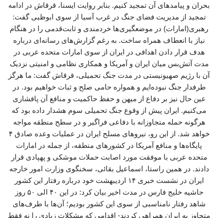
بحران و پیامدهای آن تمجید کنیم. بنابر روایت ایسنا، قرقاش در ادامه
تمجید از مدیریت فضای جنگ در غرب آسیا از سوی ابوظبی گفت:
رهبری(امارات) در موضعگیری‌ها خردمندی و ثابت‌قدمی را در هنگام
نیاز با انعطاف همراه ساخت. به رغم گزارش‌های رسانه‌ای درباره
هدف قرار دادن اهدافی در ایران از سوی امارات متحده عربی در
مدت آتش‌بس میان ایران و آمریکا و همکاری نظامی و امنیتی نزدیک
آن با رژیم صهیونیستی در مدت جنگ تحمیلی، قرقاش گفت: ما هرگز
طرفدار جنگ نبوده‌ایم و همواره حامی صلح و ثبات خواهیم بود. در
عین حال نیز بر دفاع از میهن و حفظ حاکمیت و منافع آن پافشاری
می‌کنیم. ایران پیش از وقوع جنگ تحمیلی سوم هشدار داده بود که
هرگونه حمله متجاوزانه با دفاعی فراگیر و در سطح منطقه مواجه
خواهد شد. از این رو، نیروهای مسلح ایران در عملیات وعده صادق ۴
پایگاه‌ها و منافع آمریکا در کشورهای منطقه، از جمله در امارات
متحده عربی با موفقت مورد اصابت حملات موشکی و پهپادی قرار
دادند. در همین راستا، اسماعیل بقائی، سخنگوی وزارت امور خارجه
ایران در نشست خبری ۱۴ اردیبهشت خود درباره رفتار این کشور
حاشیه خلیج فارس در مدت اخیر بیان کرد: در این ۴۰ الی ۵۰ روز
شاهد رفتار نامناسبی از سوی این کشور بودیم؛ آن‌ها با طرف‌های
متجاوز به ایران همراهی کردند- اقدامی که مشکلات زیادی را نه فقط