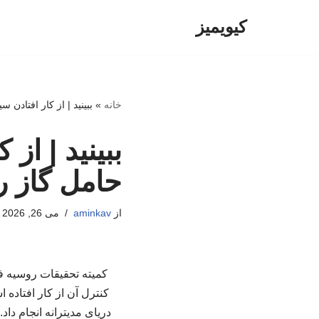
کیویمیز
پرش
به
محتوا
خانه
»
ببینید | از کار افتادن
ببینید | از
حامل گاز ر
از
aminkav
می 26, 2026
کمیته تحقیقات روسیه ف