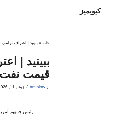
کیویمیز
پرش
به
محتوا
خانه
»
ببینید | اعتراف ترامپ
ببینید | اع
قیمت نفت د
از
aminkav
ژوئن 11, 2026
رئیس جمهور آمریکا