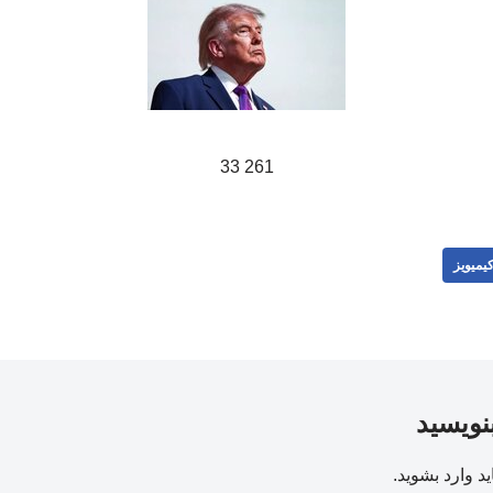
261 33
یمیویز
بنویسید
ید
وارد بشوید
.