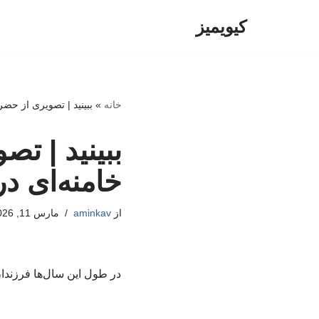
کیویمیز
پرش
به
محتوا
خانه
»
​​ببینید | تصویری از 
​​ببینید |
خامنه‌ای د
از
aminkav
مارس 11, 2026
در طول این سال‌ها فرزندا