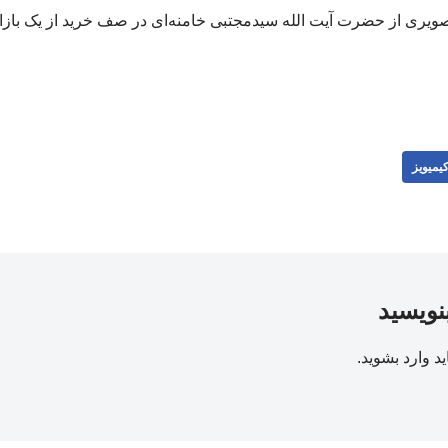
یمیویز
بنویسید
ید
وارد بشوید
.