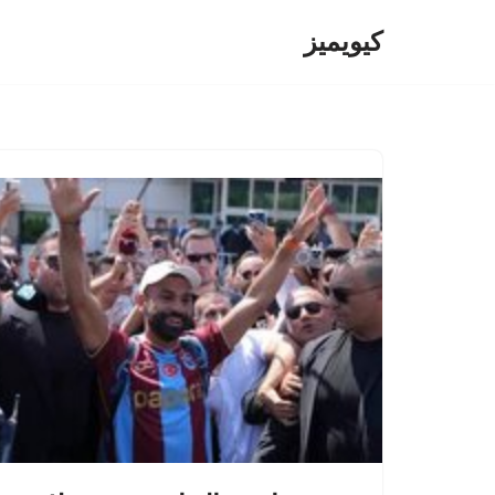
کیویمیز
پرش
به
محتوا