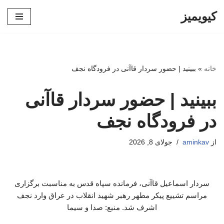
کیویمیز
پرش
به
محتوا
خانه
»
ببینید | حضور سردار قاآنی در فرودگاه نجف
ببینید | حضور سردار قاآنی
در فرودگاه نجف
از
aminkav
جولای 8, 2026
سردار اسماعیل قاآنی، فرمانده سپاه قدس به مناسبت برگزاری
مراسم تشییع پیکر مطهر رهبر شهید انقلاب در عراق وارد نجف
اشرف شد. منبع: صدا و سیما