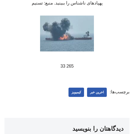
پهپادهای ناشناس را ببینید. منبع: تسنیم
265 33
برچسب‌ها:
اخرین خبر
کیمیویز
دیدگاهتان را بنویسید