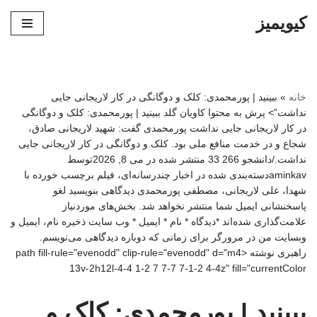
کیویمیز
پرش
به
محتوا
خانه
»
ببینید | پورمحمدی: کلک و دوگانگی در کار لاریجانی جایی
نداشت”> پرش به محتوا کاویان گلد ببینید | پورمحمدی: کلک و دوگانگی
در کار لاریجانی جایی نداشت پورمحمدی گفت: شهید لاریجانی صادق،
شجاع و در خدمت منافع ملی بود. کلک و دوگانگی در کار لاریجانی جایی
نداشت./دانشجو 266 33 منتشر شده در می 8, 2026توسط
aminkavدسته‌بندی شده در اخبار چندرسانه‌ای، فیلم برچسب خورده با
شهدا، علی لاریجانی، مصطفی پورمحمدی دیدگاهی بنویسید لغو
پاسخنشانی ایمیل شما منتشر نخواهد شد. بخش‌های موردنیاز
علامت‌گذاری شده‌اند *دیدگاه * نام * ایمیل * وب‌ سایت ذخیره نام، ایمیل و
وبسایت من در مرورگر برای زمانی که دوباره دیدگاهی می‌نویسم.
راهبری نوشته <path fill-rule="evenodd" clip-rule="evenodd" d="m4
13v-2h12l-4-4 1-2 7 7-7 7-1-2 4-4z" fill="currentColor
ببینید | پورمحمدی: کلک و