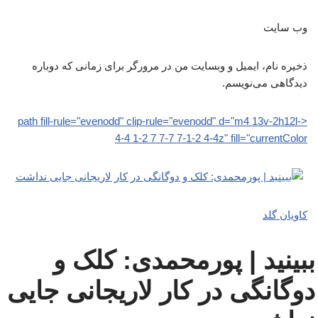
وب‌ سایت
ذخیره نام، ایمیل و وبسایت من در مرورگر برای زمانی که دوباره
دیدگاهی می‌نویسم.
<path fill-rule="evenodd" clip-rule="evenodd" d="m4 13v-2h12l-
4-4 1-2 7 7-7 7-1-2 4-4z" fill="currentColor
کاویان گلد
ببینید | پورمحمدی: کلک و
دوگانگی در کار لاریجانی جایی