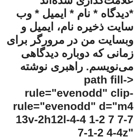
علامت‌گذاری شده‌اند
*دیدگاه * نام * ایمیل * وب‌
سایت ذخیره نام، ایمیل و
وبسایت من در مرورگر برای
زمانی که دوباره دیدگاهی
می‌نویسم.
راهبری نوشته
<path fill-
rule="evenodd" clip-
rule="evenodd" d="m4
13v-2h12l-4-4 1-2 7 7-7
7-1-2 4-4z"