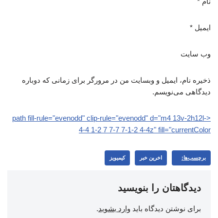
نام
*
ایمیل
*
وب‌ سایت
ذخیره نام، ایمیل و وبسایت من در مرورگر برای زمانی که دوباره
دیدگاهی می‌نویسم.
<path fill-rule="evenodd" clip-rule="evenodd" d="m4 13v-2h12l-
4-4 1-2 7 7-7 7-1-2 4-4z" fill="currentColor
برچسب‌ها:
اخرین خبر
کیمیویز
دیدگاهتان را بنویسید
برای نوشتن دیدگاه باید
وارد بشوید
.