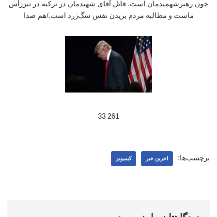
خون رهبرشهمیدمان است. قاتل آقای شهیدمان در ترکیه در تیررأس
ماست و مطالبه مردم بریدن نفس سگ‌زرد است./هم صدا
261 33
برچسب‌ها:
اخرین خبر
کیمیویز