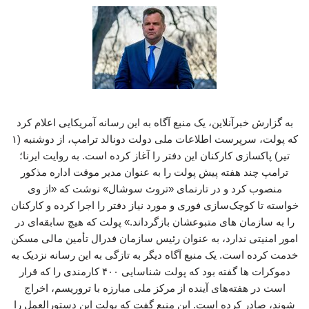
به گزارش خبرآنلاین، یک منبع آگاه به این رسانه آمریکایی اعلام کرد
که پولت، سرپرست اطلاعات ملی دولت دونالد ترامپ، از دوشنبه (۱
تیر) پاکسازی کارکنان این دفتر را آغاز کرده است. به روایت ایرنا؛
ترامپ چند هفته پیش پولت را به عنوان مدیر موقت اداره مذکور
منصوب کرد و در تارنمای «تروث سوشال» نوشت که «از وی
خواسته تا کوچک‌سازی فوری و مورد نیاز دفتر را اجرا کرده و کارکنان
را به سازمان های متبوعشان بازگرداند.» پولت که هیچ سابقه‌ای در
امور امنیتی ندارد، به عنوان رئیس سازمان فدرال تأمین مالی مسکن
خدمت کرده است. یک منبع آگاه دیگر به تازگی به این رسانه نزدیک به
دموکرات ها گفته بود که پولت شناسایی ۴۰۰ کارمندی را که قرار
است در هفته‌های آینده از مرکز ملی مبارزه با تروریسم، اخراج
شوند، صادر کرده است. این منبع گفت که پولت این دستورالعمل را