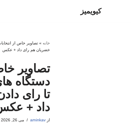
کیویمیز
پرش
به
محتوا
خانه
»
تصاویر خاص از انتخابا
خضریان هم رای داد + عکس
تصاویر خاص
دستگاه های
تا رای داد
داد + عکس
از
aminkav
می 26, 2026