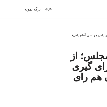
404
برگه نمونه
ی دادن مرتضی آقاتهرانی/
مجلس؛ از
رای گیری
 هم رای