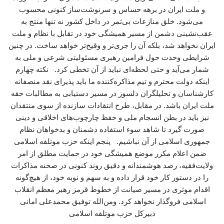
و ملت ایران در برهه حساس و سرنوشت‌ساز کنونی محسوب
می‌شود. خلق منازعات بی‌ثمر در داخل کشور نه تنها منتج به
عقب‌نشینی دشمن از مسیر همیشگی خود در تقابل با نظام و ملت
ایران نخواهد شد، بلکه آن را جری‌تر و وقیح‌تر خواهد ساخت. در چنین
شرایطی وحدت حول فرامین رهبری مسئولیتی شرعی و ملی به
شمار می‌آید و حتی لحظه‌ای نباید از آن تخطی کرد. نکته چهارم
اینکه دولت محترم و تیم مذاکره‌کننده ما باید پذیرای نقد منصفانه
کارشناسان و تحلیلگران دلسوز در مسیر دستیابی به مطالبات حقه
ملت ایران باشد. در مقابل، طرح انتقادات سازنده از سوی منتقدان
نیز باید در بطن انسجام ملی و حفظ چارچوب‌های اخلاقی و دینی
صورت گیرد تا شاهد سوء استفاده دشمنان و بدخواهان نظام
جمهوری اسلامی از آن نباشیم. پنجم اینکه حزب موتلفه اسلامی
ضمن اعلام مکرر موضع همیشگی خود در حمایت مطلق از امر
ولایت‌فقیه، رصد هوشمندانه و دقیق روند کنونی در صحنه مذاکرات
را در دستور کار خود قرار داده و به سهم و نوبه خود، از هیچ‌گونه
اقدام موثری در مسیر صیانت از خطوط قرمز رهبر معظم انقلاب
اسلامی فروگذار نخواهد کرد. ومن‌الله توفیق محمدعلی امانی
دبیرکل حزب موتلفه اسلامی