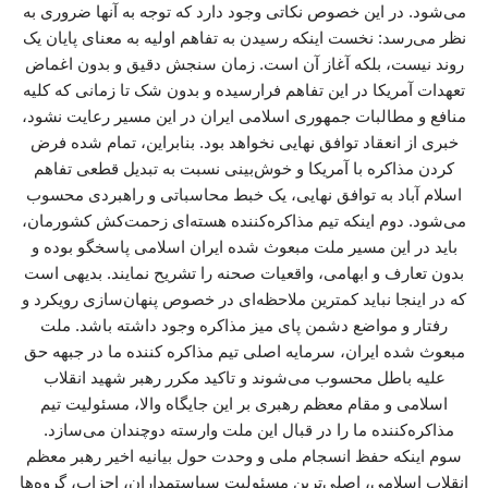
می‌شود. در این خصوص نکاتی وجود دارد که توجه به آنها ضروری به
نظر می‌رسد: نخست اینکه رسیدن به تفاهم اولیه به معنای پایان یک
روند نیست، بلکه آغاز آن است. زمان سنجش دقیق و بدون اغماض
تعهدات آمریکا در این تفاهم فرارسیده و بدون شک تا زمانی که کلیه
منافع و مطالبات جمهوری اسلامی ایران در این مسیر رعایت نشود،
خبری از انعقاد توافق نهایی نخواهد بود. بنابراین، تمام شده فرض
کردن مذاکره با آمریکا و خوش‌بینی نسبت به تبدیل قطعی تفاهم
اسلام آباد به توافق نهایی، یک خبط محاسباتی و راهبردی محسوب
می‌شود. دوم اینکه تیم مذاکره‌کننده هسته‌ای زحمت‌کش کشورمان،
باید در این مسیر ملت مبعوث شده ایران اسلامی پاسخگو بوده و
بدون تعارف و ابهامی، واقعیات صحنه را تشریح نمایند. بدیهی است
که در اینجا نباید کمترین ملاحظه‌ای در خصوص پنهان‌سازی رویکرد و
رفتار و مواضع دشمن پای میز مذاکره وجود داشته باشد. ملت
مبعوث شده ایران، سرمایه اصلی تیم مذاکره کننده ما در جبهه حق
علیه باطل محسوب می‌شوند و تاکید مکرر رهبر شهید انقلاب
اسلامی و مقام معظم رهبری بر این جایگاه والا، مسئولیت تیم
مذاکره‌کننده ما را در قبال این ملت وارسته دوچندان می‌سازد.
سوم اینکه حفظ انسجام ملی و وحدت حول بیانیه اخیر رهبر معظم
انقلاب اسلامی، اصلی‌ترین مسئولیت سیاستمداران، احزاب، گروه‌ها