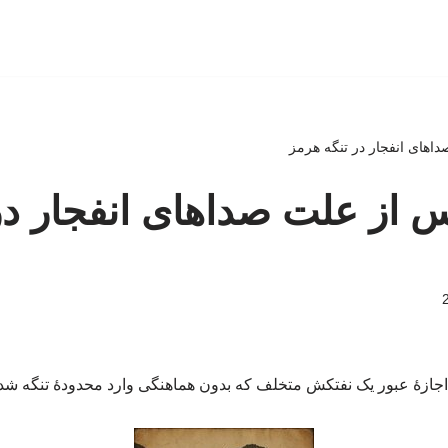
اهای انفجار در تنگه هرمز
 از علت صداهای انفجار در
اجازۀ عبور یک نفتکش متخلف که بدون هماهنگی وارد محدودۀ تنگه شده ب