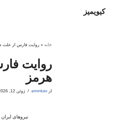
کیویمیز
پرش
به
محتوا
خانه
»
روایت فارس از علت صد
روایت فارس
هرمز
از
aminkav
ژوئن 12, 2026
نیروهای ایران 