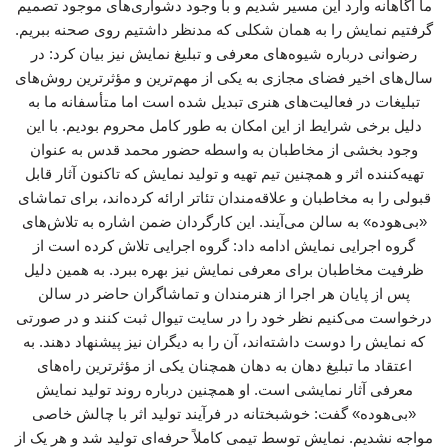
ما آگاهانه وارد این مسیر شدیم و با وجود دشواری‌های موجود تصمیم
گرفتیم نمایش را به همان شکلی که مدنظر داشتیم روی صحنه ببریم.
رضوانی درباره شیوه‌های معرفی و تبلیغ نمایش نیز بیان کرد: در
سال‌های اخیر فضای مجازی به یکی از مهم‌ترین و مؤثرترین روش‌های
تبلیغات در فعالیت‌های هنری تبدیل شده است اما متأسفانه ما به
دلیل برخی شرایط از این امکان به طور کامل محروم بودیم. با این
وجود بخشی از مخاطبان به واسطه حضور محمد قدس به عنوان
تهیه‌کننده اثر و همچنین تیم تهیه و تولید نمایش که تاکنون آثار قابل
قبولی را به مخاطبان و علاقه‌مندان تئاتر ارائه کرده‌اند، برای تماشای
«بی‌هوده» به سالن می‌آیند. این کارگردان ضمن اشاره به تلاش‌های
گروه اجرایی نمایش ادامه داد: گروه اجرایی تلاش کرده است از
ظرفیت مخاطبان برای معرفی نمایش نیز بهره ببرد. به همین دلیل
پس از پایان هر اجرا از هنرمندان و تماشاگران حاضر در سالن
درخواست می‌کنیم نظر خود را در سایت تیوال ثبت کنند و در صورتی
که نمایش را دوست داشته‌اند، آن را به دیگران نیز پیشنهاد دهند. به
اعتقاد ما تبلیغ دهان به دهان همچنان یکی از مؤثرترین راه‌های
معرفی آثار نمایشی است. او همچنین درباره روند تولید نمایش
«بی‌هوده» گفت: خوشبختانه در فرآیند تولید اثر با چالش خاصی
مواجه نشدیم. نمایش توسط تیمی کاملاً حرفه‌ای تولید شد و هر یک از