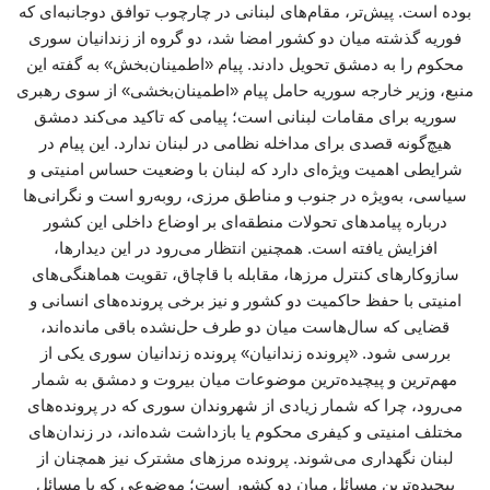
بوده است. پیش‌تر، مقام‌های لبنانی در چارچوب توافق دوجانبه‌ای که
فوریه گذشته میان دو کشور امضا شد، دو گروه از زندانیان سوری
محکوم را به دمشق تحویل دادند. پیام «اطمینان‌بخش» به گفته این
منبع، وزیر خارجه سوریه حامل پیام «اطمینان‌بخشی» از سوی رهبری
سوریه برای مقامات لبنانی است؛ پیامی که تاکید می‌کند دمشق
هیچ‌گونه قصدی برای مداخله نظامی در لبنان ندارد. این پیام در
شرایطی اهمیت ویژه‌ای دارد که لبنان با وضعیت حساس امنیتی و
سیاسی، به‌ویژه در جنوب و مناطق مرزی، روبه‌رو است و نگرانی‌ها
درباره پیامدهای تحولات منطقه‌ای بر اوضاع داخلی این کشور
افزایش یافته است. همچنین انتظار می‌رود در این دیدارها،
سازوکارهای کنترل مرزها، مقابله با قاچاق، تقویت هماهنگی‌های
امنیتی با حفظ حاکمیت دو کشور و نیز برخی پرونده‌های انسانی و
قضایی که سال‌هاست میان دو طرف حل‌نشده باقی مانده‌اند،
بررسی شود. «پرونده زندانیان» پرونده زندانیان سوری یکی از
مهم‌ترین و پیچیده‌ترین موضوعات میان بیروت و دمشق به شمار
می‌رود، چرا که شمار زیادی از شهروندان سوری که در پرونده‌های
مختلف امنیتی و کیفری محکوم یا بازداشت شده‌اند، در زندان‌های
لبنان نگهداری می‌شوند. پرونده مرزهای مشترک نیز همچنان از
پیچیده‌ترین مسائل میان دو کشور است؛ موضوعی که با مسائل