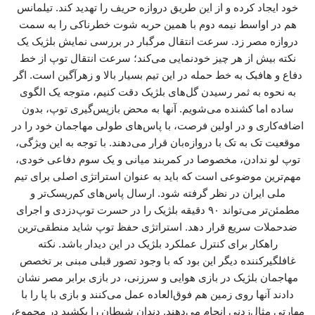
خود ایجاد کرده و از این طریق دروازه حریف را تهدید کند. تیلمانس
هم در اواسط نیمه دوم با همین حربه شوت خطرناکی را به سمت
دروازه مصر زد. سرعت انتقال مرگبار در بررسی نمایش بلژیک یک
نکته بیش از هر چیز خودنمایی می‌کند؛ سرعت انتقال توپ از خط
دفاع و هافبک به خط حمله در این تیم بسیار بالا و زهرآگین است. اگر
به نحوه به ثمر رسیدن گل‌های بلژیک دقت کنیم، متوجه یک الگوی
ساده اما کشنده می‌شویم. آنها به محض بازپس‌گیری توپ، بدون
اضافه‌کاری و در اولین فرصت، با پاس‌های طولی مهاجمان خود را در
موقعیت تک به تک با دروازه‌بان قرار می‌دهند. با توجه به این ویژگی،
توپ لو ندادن، مخصوصا در کمربند میانی و یک سوم دفاعی خودی،
مهم‌ترین موضوعی است که باید به عنوان استراتژی اصلی برای تیم
ملی ایران در نظر گرفته شود. ارسال پاس‌های کم‌ریسک‌تر و
مطمئن‌تر می‌تواند ۹۰ دقیقه بلژیک را در حسرت توپ‌دزدی و اجرای
ضدحملات سریع قرار دهد. استراتژی حفظ توپ شاید منطقی‌ترین
راهکار برای کنترل عملکرد بلژیک در این دیدار باشد. نکته
غافلگیرکننده دیگر این بود که با وجود تصور قبلی مبنی بر تخصص
مهاجمان بلژیک در بازی هوایی و سرزنی، در بازی برابر مصر نشان
دادند آنها روی زمین هم فوق‌العاده عمل می‌کنند و بازی با پا را با
مهارتی مثال‌زدنی انجام می‌دهند. دندان شیطان را بکشید در مجموع،