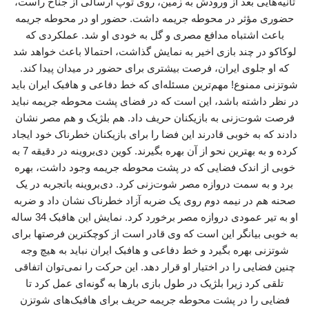
ثانیه‌هایی بعد از ورودش به زمین، روی توپ ارسالی از جناح راست،
حضوری مؤثر در محوطه جریمه داشت. حضور او در محوطه جریمه
باعث اشتباه مدافع مصری و گل به خودی او شد. عملکردی که
لوکاکو در چند بازی اخیر به نمایش گذاشت، احتمالا باعث خواهد شد
که او جلوی ایران، فرصت بیشتری برای حضور در میدان پیدا کند.
شوتزنی ممنوع! مهم‌ترین مسئله‌ای که خط دفاعی و هافبک ایران باید
در نظر داشته باشد، این است که در فضای پشت محوطه جریمه نباید
فرصت شوت‌زنی به بازیکنان حریف داد. هم بلژیک و هم مصر نشان
دادند که به خوبی قادرند این فضا را برای بازیکنان خطرناک خود ایجاد
کرده و به بهترین نحو از آن بهره بگیرند. کوین دی‌بروینه در دقیقه 7 به
خوبی از اندک فضایی که در پشت محوطه جریمه وجود داشت، بهره
برد و به سمت دروازه مصر شوت‌زنی کرد. دی‌بروینه باتجربه در یک
صحنه هم در نیمه دوم روی یک ضربه آزاد خطرناک نشان داد و ضربه
او به تیر عمودی دروازه مصر برخورد کرد. نمایش این هافبک 34 ساله
به خوبی بیانگر این است که وی قادر است از کوچکترین فرصتها برای
شوتزنی بهره بگیرد و خط دفاعی و هافبک ایران نباید به هیچ وجه
چنین فضایی را در اختیار او قرار دهد. این حرکت را نمی‌توان اتفاقی
تلقی کرد زیرا بلژیک در طول بازی بارها به گونه‌ای عمل کرد تا
فضایی را در پشت محوطه جریمه حریف برای هافبک‌های شوتزن