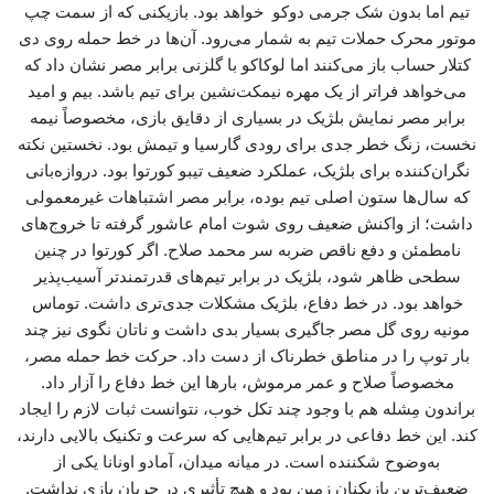
تیم اما بدون شک جرمی دوکو خواهد بود. بازیکنی که از سمت چپ
موتور محرک حملات تیم به شمار می‌رود. آن‌ها در خط حمله روی دی
کتلار حساب باز می‌کنند اما لوکاکو با گلزنی برابر مصر نشان داد که
می‌خواهد فراتر از یک مهره نیمکت‌نشین برای تیم باشد. بیم و امید
برابر مصر نمایش بلژیک در بسیاری از دقایق بازی، مخصوصاً نیمه
نخست، زنگ خطر جدی برای رودی گارسیا و تیمش بود. نخستین نکته
نگران‌کننده برای بلژیک، عملکرد ضعیف تیبو کورتوا بود. دروازه‌بانی
که سال‌ها ستون اصلی تیم بوده، برابر مصر اشتباهات غیرمعمولی
داشت؛ از واکنش ضعیف روی شوت امام عاشور گرفته تا خروج‌های
نامطمئن و دفع ناقص ضربه سر محمد صلاح. اگر کورتوا در چنین
سطحی ظاهر شود، بلژیک در برابر تیم‌های قدرتمندتر آسیب‌پذیر
خواهد بود. در خط دفاع، بلژیک مشکلات جدی‌تری داشت. توماس
مونیه روی گل مصر جاگیری بسیار بدی داشت و ناتان نگوی نیز چند
بار توپ را در مناطق خطرناک از دست داد. حرکت خط حمله مصر،
مخصوصاً صلاح و عمر مرموش، بارها این خط دفاع را آزار داد.
براندون مِشله هم با وجود چند تکل خوب، نتوانست ثبات لازم را ایجاد
کند. این خط دفاعی در برابر تیم‌هایی که سرعت و تکنیک بالایی دارند،
به‌وضوح شکننده است. در میانه میدان، آمادو اونانا یکی از
ضعیف‌ترین بازیکنان زمین بود و هیچ تأثیری در جریان بازی نداشت.