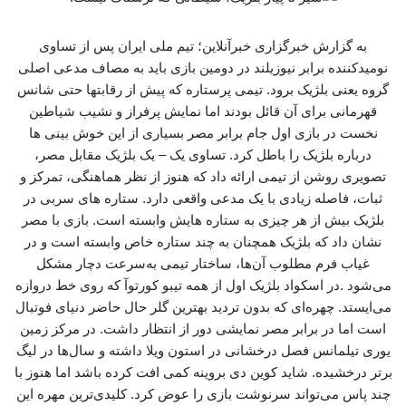
به گزارش خبرگزاری خبرآنلاین؛ تیم ملی ایران پس از تساوی
نومیدکننده برابر نیوزیلند در دومین بازی باید به مصاف مدعی اصلی
گروه یعنی بلژیک برود. تیمی پرستاره که پیش از رقابتها حتی شانس
قهرمانی برای آن قائل بودند اما نمایش پرفراز و نشیب شیاطین
نخست در بازی اول جام برابر مصر بسیاری از این خوش بینی ها
درباره بلژیک را باطل کرد. تساوی یک – یک بلژیک مقابل مصر،
تصویری روشن از تیمی ارائه داد که هنوز از نظر هماهنگی، تمرکز و
ثبات، فاصله زیادی با یک مدعی واقعی دارد. ستاره های سربی در
بلژیک بیش از هر چیزی به ستاره هایش وابسته است. بازی با مصر
نشان داد که بلژیک همچنان به چند ستاره خاص وابسته است و در
غیاب فرم مطلوب آن‌ها، ساختار تیمی به‌سرعت دچار مشکل
می‌شود .در اسکواد بلژیک اول از همه تیبو کورتوآ که روی خط دروازه
می‌ایستد. چهره‌ای که بدون تردید بهترین گلر حال حاضر دنیای فوتبال
است اما در برابر مصر نمایشی دور از انتظار داشت. در مرکز زمین
یوری تیلمانس فصل درخشانی در استون ویلا داشته و سال‌ها در لیگ
برتر درخشیده. شاید کوین دی بروینه کمی افت کرده باشد اما هنوز با
چند پاس می‌تواند سرنوشت بازی را عوض کرد. کلیدی‌ترین مهره این