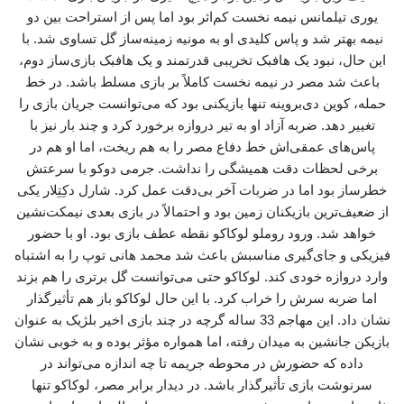
یوری تیلمانس نیمه نخست کم‌اثر بود اما پس از استراحت بین دو
نیمه بهتر شد و پاس کلیدی او به مونیه زمینه‌ساز گل تساوی شد. با
این حال، نبود یک هافبک تخریبی قدرتمند و یک هافبک بازی‌ساز دوم،
باعث شد مصر در نیمه نخست کاملاً بر بازی مسلط باشد. در خط
حمله، کوین دی‌بروینه تنها بازیکنی بود که می‌توانست جریان بازی را
تغییر دهد. ضربه آزاد او به تیر دروازه برخورد کرد و چند بار نیز با
پاس‌های عمقی‌اش خط دفاع مصر را به هم ریخت، اما او هم در
برخی لحظات دقت همیشگی را نداشت. جرمی دوکو با سرعتش
خطرساز بود اما در ضربات آخر بی‌دقت عمل کرد. شارل دکِتِلار یکی
از ضعیف‌ترین بازیکنان زمین بود و احتمالاً در بازی بعدی نیمکت‌نشین
خواهد شد. ورود روملو لوکاکو نقطه عطف بازی بود. او با حضور
فیزیکی و جای‌گیری مناسبش باعث شد محمد هانی توپ را به اشتباه
وارد دروازه خودی کند. لوکاکو حتی می‌توانست گل برتری را هم بزند
اما ضربه سرش را خراب کرد. با این حال لوکاکو باز هم تأثیرگذار
نشان داد. این مهاجم 33 ساله گرچه در چند بازی اخیر بلژیک به عنوان
بازیکن جانشین به میدان رفته، اما همواره مؤثر بوده و به خوبی نشان
داده که حضورش در محوطه جریمه تا چه اندازه می‌تواند در
سرنوشت بازی تأثیرگذار باشد. در دیدار برابر مصر، لوکاکو تنها