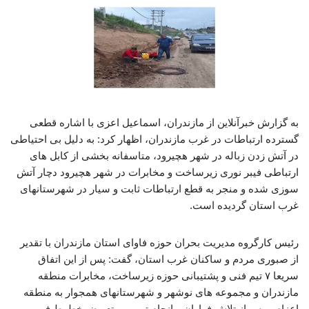
به گزارش خبرآنلاین از مازندران، اسماعیل اعزی با اشاره قطعی
گسترده ارتباطات در غرب مازندران، اظهار کرد: به دلیل بی احتیاطی
در آتش زدن زباله در شهر هچیرود، متاسفانه بخشی از کابل های
ارتباطی فیبر نوری زیرساخت و مخابرات در شهر هچیرود دچار آتش
سوزی شده و منجر به قطع ارتباطات ثابت و سیار در شهرستانهای
غرب استان گردیده است.
رئیس کارگروه مدیریت بحران حوزه فاوای استان مازندران با تقدیر
از صبوری مردم و ساکنان غرب استان، گفت: پس از این اتفاق
سریعا ۷ تیم فنی و پشتیبانی حوزه زیرساخت، مخابرات منطقه
مازندران و مجموعه های نوشهر و شهرستانهای همجوار به منطقه
اعزام و پس از تلاش فراوان و انجام ترمیم و تعویض خطوط فیبر