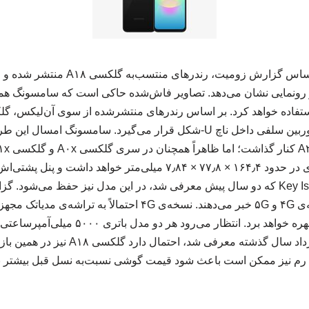
به گزارش کیمیویز و براساس گزارش زومیت
رونمایی نشان می‌دهد. تصاویر فاش‌شده حاکی است که سامسونگ همچن
اینچی مجهز می‌شود و دوربین سلفی داخل ناچ U-‌شکل قرار می‌گیرد. سامسو
می‌دهد. گلکسی A۱۸ ابعادی در حدود ۱۶۴٫۴ × ۷۷٫۸ × ۷٫۸۴ میلی‌متر خو
بود. همچنین طراحی Key Island که دو سال پیش معرفی شد، در این مدل نیز حفظ می
پردازنده‌ی اسنپدراگون بهره خواهد برد. انتظار می
اینکه گلکسی A۱۷ در مرداد سال گذشته معرفی 
م نیز ممکن است باعث شود قیمت گوشی نسبت‌به نسل قبل بیشتر باشد. ۷