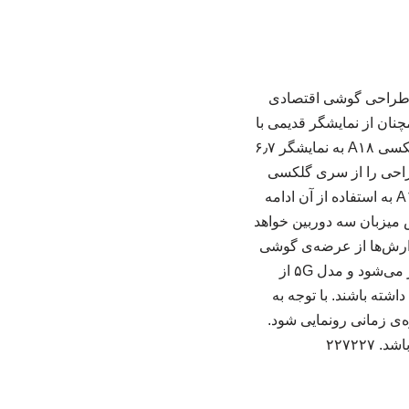
، رندرهای منتسب‌به گلکسی A۱۸ منتشر شده و طراحی گوشی اقتصادی
ان از نمایشگر قدیمی با
ناچ U-شکل در این سری استفاده خواهد کرد. بر اساس رندرهای منتشرشده از سوی آن‌لیکس، گلکسی A۱۸ به نمایشگر ۶٫۷
نگ امسال این طراحی را از سری گلکسی
A۲x و از مدل گلکسی A۲۷ کنار گذاشت؛ اما ظاهراً همچنان در سری گلکسی A۰x و گلکسی A۱x به استفاده از آن ادامه
اهد داشت و پنل پشتی‌اش میزبان سه دوربین خواهد
‌شود. گزارش‌ها از عرضه‌ی گوشی
سامسونگ در دو نسخه‌ی ۴G و ۵G خبر می‌دهند. نسخه‌ی ۴G احتمالاً به تراشه‌ی مدیاتک مجهز می‌شود و مدل ۵G از
‌رود هر دو مدل باتری ۵۰۰۰ میلی‌آمپرساعتی داشته باشند. با توجه به
شد، احتمال دارد گلکسی A۱۸ نیز در همین بازه‌ی زمانی رونمایی شود.
۲۲۷۲۲