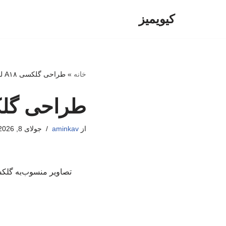
کیویمیز
پرش
به
محتوا
خانه
»
طراحی گلکسی A۱۸ لو رفت
طراحی گلکسی ۱۸
از
aminkav
جولای 8, 2026
تصاویر منسوب‌به گلکسی A۱۸ نشان می‌دهند که گوشی جدید سامسونگ تفاوت ظاهری چندانی با 