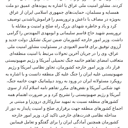
کردند. مشاور امنیت ملی عراق با اشاره به پیوندهای عمیق دو ملت
همسایه و مسلمان، حمایت‌های جمهوری اسلامی ایران از عراق
به‌ویژه در مصاف با داعش و تروریسم را فراموش‌ناشدنی توصیف
کرد و یاد و خاطره شهدای بزرگ راه صلح و امنیت و مقابله با
تروریسم شهید حاج قاسم سلیمانی و ابومهدی المهندس را گرامی
داشت. وزیر امور خارجه کشورمان ضمن تبریک تشکیل دولت جدید و
آرزوی توفیق برای قاسم العبودی در مسئولیت مشاور امنیت ملی
عراق، وی را در جریان آخرین تحولات مرتبط با امنیت منطقه‌ای
متعاقب امضای تفاهم خاتمه جنگ تحمیلی آمریکا و رژیم صهیونیستی
قرار داد. وزیر امور خارجه کشورمان، تجاوز نظامی امریکا و رژیم
صهیونیستی علیه ایران را جنگ علیه کل منطقه دانست و با اشاره به
رویکرد مسئولانه ایران در ورود به روند دیپلماتیک جهت خاتمه جنگ،
عهد شکنی آمریکا و نقض‌های مکرر تفاهم نامه اسلام آباد از سوی
آمریکا و رژیم صهیونیستی را تشریح کرد و بر ضرورت اهتمام همه
کشورهای منطقه نسبت به تمهید سازوکاری درون‌زا و مبتنی بر
اجماع کشورهای منطقه جهت برقراری صلح و امنیت پایدار به دور از
مداخله نظامی قدرت‌های خارجی تاکید کرد. وزیر امور خارجه
کشورمان همچنین آمادگی ایران را برای گفتگو و تعامل فیمابین