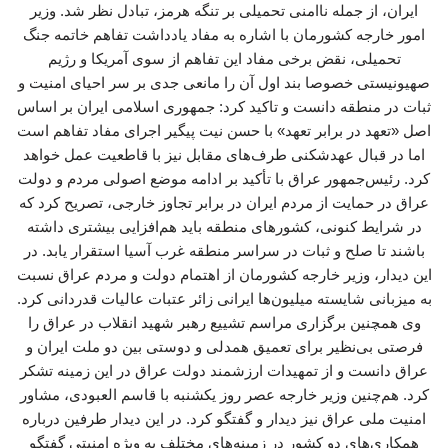
ایران، از جمله ناامنی تحمیلی بر تنگه هرمز، تبادل نظر شد. وزیر
امور خارجه کشورمان با اشاره به مفاد یادداشت تفاهم خاتمه جنگ
تحمیلی، نقض برخی مفاد این تفاهم از سوی آمریکا و رژیم
صهیونیستی خصوصا بند اول آن را مانعی جدی بر سر احیای امنیت و
ثبات در منطقه دانست و تاکید کرد: جمهوری اسلامی ایران بر اساس
اصل «تعهد در برابر تعهد» با حسن نیت پیگیر اجرای مفاد تفاهم است
اما در قبال عهدشکنی طرف‌های مقابل نیز با قاطعیت عمل خواهد
کرد. رئیس‌جمهور عراق با تأکید بر ادامه موضع اصولی مردم و دولت
عراق در حمایت از مردم ایران در برابر تجاوز خارجی، تصریح کرد که
در شرایط کنونی، کشورهای منطقه باید هم‌افزایی بیشتری داشته
باشند تا صلح و ثبات در سراسر منطقه غرب آسیا استقرار یابد. در
این دیدار، وزیر خارجه کشورمان از اهتمام دولت و مردم عراق نسبت
به میزبانی شایسته میلیون‌ها ایرانی زائر عتبات عالیات قدردانی کرد.
وی همچنین برگزاری مراسم تشییع رهبر شهید انقلاب در عراق را
فرصتی بی‌نظیر برای تعمیق همدلی و دوستی بین دو ملت ایران و
عراق دانست و از تمهیدات ارزشمند دولت عراق در این زمینه تشکر
کرد. هم‌چنین وزیر خارجه عصر روز یکشنبه با قاسم العبودی، مشاور
امنیت ملی عراق نیز دیدار و گفتگو کرد. در این دیدار طرفین درباره
همکاری‌های دو کشور در زمینه‌های مختلف به ویژه امنیتی گفتگو