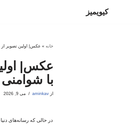
کیویمیز
پرش
به
محتوا
خانه
»
عکس| اولین تصویر از و
عکس| اولین
با شوامنی
از
aminkav
می 9, 2026
در حالی که رسانه‌های دنی