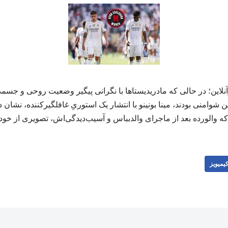
لاین؛ در حالی که مادریدیستاها با نگرانی پیگیر وضعیت روحی و جسمی
ن شوامنی بودند، مینا بونینو با انتشار یک استوریِ غافلگیرکننده، نشا
 والورده بعد از ماجرای والدبباس و آسیب‌دیدگی‌اش، تصویری از خود منتشر 
یمیویز