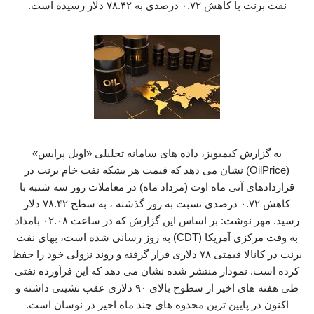
نفت برنت با کاهش ۰.۷۲ درصدی به ۷۸.۴۲ دلار رسیده است.
به گزارش کیمیویز، داده های سامانه تحلیلی «اویل پرایس»
(OilPrice) نشان می دهد که قیمت هر بشکه نفت خام برنت در
قراردادهای آتی ماه اوت (مرداد ماه) در معاملات روز سه شنبه با
کاهش ۰.۷۲ درصدی نسبت به روز گذشته ، به سطح ۷۸.۴۲ دلار
رسید. مهر نوشت: بر اساس این گزارش که در ساعت ۰۲.۰۸ بامداد
به وقت مرکزی آمریکا (CDT) به روز رسانی شده است، بهای نفت
برنت در کانالا قیمتی ۷۸ دلاری قرار گرفته و روند نزولی خود را حفظ
کرده است. نمودار منتشر شده نشان می دهد که این فرآورده نفتی
طی هفته های اخیر از سطوح بالای ۹۰ دلاری عقب نشینی داشته و
اکنون در پایین ترین محدوه های چند ماه اخیر در نوسان است.