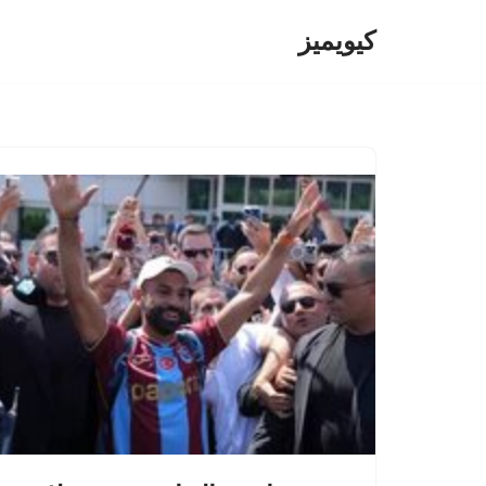
کیویمیز
پرش
به
محتوا