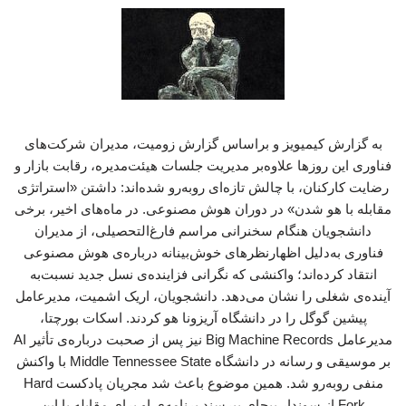
به گزارش کیمیویز و براساس گزارش زومیت، مدیران شرکت‌های
فناوری این روزها علاوه‌بر مدیریت جلسات هیئت‌مدیره، رقابت بازار و
رضایت کارکنان، با چالش تازه‌ای روبه‌رو شده‌اند: داشتن «استراتژی
مقابله با هو شدن» در دوران هوش مصنوعی. در ماه‌های اخیر، برخی
دانشجویان هنگام سخنرانی مراسم فارغ‌التحصیلی، از مدیران
فناوری به‌دلیل اظهارنظرهای خوش‌بینانه درباره‌ی هوش مصنوعی
انتقاد کرده‌اند؛ واکنشی که نگرانی فزاینده‌ی نسل جدید نسبت‌به
آینده‌ی شغلی را نشان می‌دهد. دانشجویان، اریک اشمیت، مدیرعامل
پیشین گوگل را در دانشگاه آریزونا هو کردند. ‌اسکات بورچتا،
مدیرعامل ‌Big Machine Records نیز پس از صحبت درباره‌ی تأثیر AI
بر موسیقی و رسانه در دانشگاه Middle Tennessee State با واکنش
منفی روبه‌رو شد. همین موضوع باعث شد مجریان پادکست ‌Hard
Fork از سوندار پیچای بپرسند برنامه‌ی او برای مقابله با این