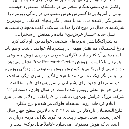
واکنش‌های منفی هنگام سخنرانی در دانشگاه استنفورد چیست.
نیمی از آمریکایی‌ها گسترش هوش مصنوعی در زندگی روزمره را
بیشتر نگران‌کننده می‌دانند تا هیجان‌انگیز پیچای که یکی از مهم‌ترین
شرکت‌های فعال در موج AI را هدایت می‌کند، گفت همچنان نسبت‌به
نسل جدید «بسیار خوش‌بین» مانده و هدفش از سخنرانی،
به‌اشتراک‌گذاشتن تجربه‌های شخصی خواهد بود. او تأکید کرد
فارغ‌التحصیلان هم نقش مهمی در پیشبرد AI خواهند داشت و هم باید
با پیامدهای آن کنار بیایند. نگرانی عمومی درباره‌ی هوش مصنوعی
همچنان بالا است. پژوهش ‌Pew Research Center نشان می‌دهد
حدود نیمی از آمریکایی‌ها گسترش هوش مصنوعی در زندگی روزمره
را بیشتر نگران‌کننده می‌دانند تا هیجان‌انگیز. از سوی دیگر، ساخت
دیتاسنترهای جدید برای پشتیبانی از سرویس‌های AI با مخالفت
برخی جوامع محلی روبه‌رو شده است. در سال جاری، دست‌کم ۱۲
شرکت بزرگ افزایش بهره‌وری ناشی از AI را یکی از دلایل تعدیل نیرو
اعلام کرده‌اند. روند استخدام طولانی‌تر شده و نرخ بیکاری
فارغ‌التحصیلان تازه‌کار در ابتدای ۲۰۲۶ به بالاترین سطح چهار سال
اخیر رسیده است. سوندار پیچای می‌گوید نگرانی مردم درباره‌ی
آینده‌ای که هوش مصنوعی می‌سازد «کاملاً قابل درک» است و