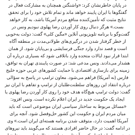
در پایان خاطرنشان کرد: «واشنگتن همچنان به مشارکت فعال در
گفتگوها با ایران پایبند خواهد ماند و تمام تلاش خود را برای تحقق
نتایج مثبت که تأمین‌کننده منافع مردم آمریکا باشد، به کار خواهد
بست.» هرگز دنبال روی کار آوردن رضا پهلوی نبودیم ونس در
گفت‌وگو با برنامه تلویزیونی آنلاین «مگین کلی» گفت: دولت به‌خوبی
از خطر گرفتار شدن در درگیری‌های طولانی‌مدت در منطقه آگاه
است و قصد ندارد وارد جنگی فرسایشی و بی‌پایان شود. از همان
ابتدا قرار نبود ایالات متحده وارد باتلاقی شود که بسیاری درباره آن
هشدار می‌دادند. ونس مدعی شد: در صورت پایبندی تهران به توافق،
زمینه برای بازسازی اقتصادی با حمایت کشورهای عربی حوزه خلیج
فارس (نه آمریکا) فراهم می‌شود. معاون ترامپ در پاسخ به سؤالی
درباره انتقاد این روزهای سلطنت‌طلبان از ترامپ و تفاهم با ایران نیز
گفت: دولت ترامپ هیچ‌گاه هدف خود را روی کار آوردن رضا پهلوی یا
ایجاد یک حکومت جدید در ایران اعلام نکرده است. ونس افزود:
«مسائل مربوط به ساختار سیاسی ایران موضوعی است که باید
میان مردم ایران و حکومت این کشور حل‌وفصل شود. آنچه برای
آمریکا اهمیت دارد، متوقف شدن برنامه هسته‌ای ایران است.» وی
در ادامه گفت: در حال حاضر افرادی هستند که می‌گویند باید نیروهای