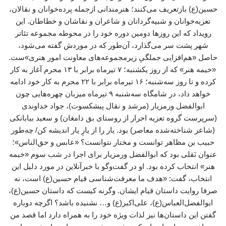
حسین(ع) بازتعریف می‌کنند؛ هنرمندانی ازجمله پرده‌خوانان و نقالان،
تعزیه‌خوانان و شبیه‌گردانان و شاعران و نقاشان و خطاطان. این
رویداد که این روزها دومین دوره خود را در محوطه مجموعه تئاتر
شهر پشت سر می‌گذارد، آن‌طور که در موردش گفته می‌شود،
حاصل «هم‌افزایی جملگیِ زیرمجموعه‌های معاونت امور هنری»ست.
«خیمه هنر» که از روز یکشنبه؛ ۷ تیرماه برابر با ۱۳ محرم آغاز به کار
کرده و تا روز سه‌شنبه؛ ۱۶ تیرماه برابر با ۲۲ محرم به کار خود ادامه
خواهد داد، در شامگاه سه‌شنبه ۹ تیرماه میزبان چهره‌هایی چون
ابوالفضل ورمزیار (مرشد و نقال پیشکسوت)، جواد خداوندی
(سرپرست گروه تعزیه احرار از روستای بق دامغان) و سعید بیابانکی
(شاعر شناخته‌شده معاصر) بود. یار را از یارِ یار اندیشه کن/ چه‌طور
حبیب بن مظاهر توانست و مختار نتوانست؟ «عابس و حق‌الناس»؛
عنوان نَقلی بود که ابوالفضل ورمزیار برای اجرا در شب سوم «خیمه
هنر» انتخاب کرده بود. او در گفت‌وگو با خبرآنلاین در مورد دلیل این
انتخاب، گفت: «هدف ما معرفت‌شناسی قیام حسین(ع) است، نه
صرفا روایت داستان قیام ایشان. وگرنه کیست که داستان حسین(ع)،
ابوالفضل‌العباس(ع)، علی‌اکبر(ع) و… نشنیده باشد؟ اگرچه دوباره
گفتن این داستان‌ها نیز لذات ویژه خود را به همراه دارد اما قصد من