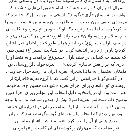
پرداختن به داستان‌های کمترشنیده شده بود و دادن پاسخی به این
سوال که یاران کمتر شناخته‌شده امام چه ویژگی‌هایی داشتند که
توانستند به ایشان «آری» بگویند؟ پاسخی به این سوال که چه شد که
پیرمردی نحیف چون حبیب بن مظاهر، چون مسلم بن عوسجه خود را
به کربلا رساند اما مختار نرسید؟» او که خود را «پیرمرد و ته‌کاسه‌ای
جامِ نقالان و پرده‌خوانان» می‌خواند، افزود: «پس هر کسی نمی‌تواند
در صف یاران حسین(ع) دربیاید و همان ‌طور که در ابتدای نَقل اشاره
کردم: یار را از یارِ یار اندیشه کن… در شناخت حسین(ع) همین بس
که ببینیم چه کسانی در صف یاران حسین(ع) درآمدند و نه فقط او را
یاری که در راهش جانبازی کردند.» تعزیه‌خوانی از روستای بَقِ
دامغان: نَسَبِمان به ملک‌الشعرای تعزیه ایران می‌رسد جواد خداوندی
در گفت‌وگو با خبرآنلاین از این گفت که با گروه تعزیه «احرار» از
روستای بَقِ دامغان برای اجرای تعزیه «شهادت حسین(ع)» به خیمه
هنر آمده بود. او در پاسخ به دلیل انتخاب این مجلس برای اجرا چنین
توضیح داد: «مجالس تعزیه اصولا بیش از چندین ساعت‌اند اما با توجه
به این که به ما گفته شد نهایتا یک ساعت زمان در اختیارمان خواهد
بود، بهتر دیدم که انتخاب‌مان تعزیه‌ای گوشه‌گوشه باشد که بتوان
بخش‌هایی از آن را اجرا کرد. «تعزیه عاشورا»، ازجمله این
تعزیه‌هاست که می‌توان از گوشه‌های آن کاست و تنها برخی