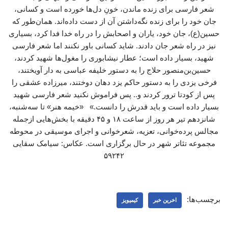
شعر فارسی برای زنده ماندن، خونِ دل‌ها خورده است و کسانی،
جان خود را برای زنده نگه‌داشتن آن از دست داده‌اند. همان‌طور که
حسین(ع)، جان خود، یاران و اصحابش را در راه خدا فدا کرد، بسیاری
نیز در راه شعر جان دادند. شاید کسانی باور نکنند اما شعر فارسی
شهید، بسیار داده است؛ عطار نیشابوری را مغول‌ها شهید کردند،
حسین‌بن‌منصور حلاج را به دستور خلیفه عباسی به دار آویختند،
فرخی یزدی را به دستور حاکم یزد دهان دوختند، میرزاده عشقی را
پس از کودتا ترور کردند و.. پس فراموش نکنید شعر فارسی شهید
بسیار داده است و باید قدرش را دانست.» «خیمه هنر» تا سه‌شنبه،
شانزدهم تیر هر روز از ساعت ۱۸ و ۴۵ دقیقه با بخش‌هایی ازجمله
مجالس پرده‌خوانی، تعزیه، شعرخوانی و اجرای موسیقی در محوطه
مجموعه تئاتر شهر در حال برگزاری است. عکاس: سیامک سقایی
۵۹۲۴۲
برچسب‌ها:
اخرین خبر
کیمیویز