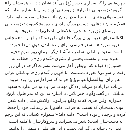
چهره‌هایی را که به یاری حسین(ع) می‌آیند نشان داد، نه همه‌شان را.»
گروه تعزیه‌خوانی «احرار» از روستای بَقِ دامغان با اشاره به این که
تعزیه‌خوانی هنری ۱۰۰ ساله در میان خانواده‌شان است، ادامه داد:
«ملارمضان نادعلی‌زاده، پدربزرگ مادری بنده پیشکسوت تعزیه‌خوانی
روستای بَقِ بود. همچنین غلامعلی نادعلی‌زاده، معروف به
ملک‌الشعرای تعزیه ایران بزرگ خاندان ما بودند که بالغ بر ۵۰۰ مجلس
تعزیه سرود.» شعر فارسی برای زنده‌ماندن خونِ دل‌ها خورده
است سعید بیابانکی، شاعر نام‌آشنا دیگر مهمانِ روز سومِ «خیمه
هنر» بود. او نخست بخشی از مثنوی «گندم ری» را خطاب به
حسین(ع) خواند که این‌طور آغاز می‌شد: «سرت اگرچه در آن روز
رفت بر سرِ نی/ نخورد دشمنت اما جُوِیی ز گندم ری». بیابانکی غزلی
هم برای ابوالفضل‌العباس(ع) خواند که سرآغازش این بود: «رود
بی‌تاب مرا یاد تو می‌اندازد/ گل مهتاب مرا یاد تو می‌اندازد.» سعید
بیابانکی در گفت‌وگو با خبرآنلاین، با اشاره به این که «در طول تاریخ،
همواره اولین هنری که به وقایع پیرامونی واکنش نشان داده شعر
بوده، همچنان که نسبت به حرکت عاشورا نیز رسالت خود را حفظ
کرده و پرچم‌دار بوده است» ادامه داد: «امیدوارم کسانی که این پرچم
به دست‌شان است؛ شعر می‌سرایند و سروکارشان با کلمه است،
قدر این رسانه بزرگ، این نعمت و این هنر ملی و میهنی را بدانند.