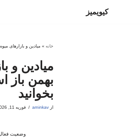
کیویمیز
پرش
به
محتوا
خانه
»
میادین و بازارهای میوه و تره‌بار چهارشنبه، ۲۲ بهم
بهمن باز ا
بخوانید
از
aminkav
فوریه 11, 2026
وضعیت فعالیت میا