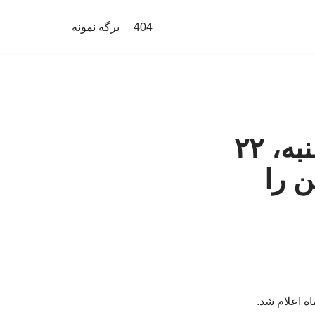
404
برگه نمونه
میادین و بازارهای میوه و تره‌بار چهارشنبه، ۲۲
ن را