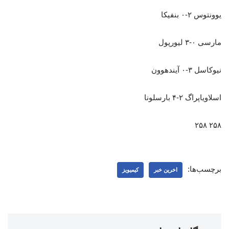
یوونتوس ۲-۰ بنفیکا
مارسی ۰-۳ لیورپول
نیوکاسل ۳-۰ آیندهوون
اسلاویاپراگ ۲-۴ بارسلونا
۲۵۸ ۲۵۸
برچسب‌ها:
اخرین خبر
کیمیویز