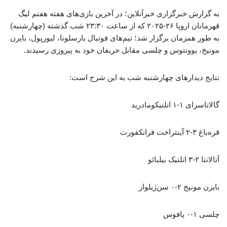
به گزارش خبرگزاری خبرآنلاین؛ در آخرین بازی‌های هفته هفتم لیگ
قهرمانان اروپا ۲۶-۲۰۲۵ که از ساعت ۲۳:۳۰ شب گذشته (چهارشنبه)
به طور همزمان برگزار شد؛ تیم‌های فوتبال بارسلونا، لیورپول، بایرن
مونیخ، یوونتوس و چلسی مقابل حریفان خود به پیروزی رسیدند.
نتایج دیدارهای چهارشنبه شب به این شرح است:
گالاتاسرای ۱-۱ اتلتیکومادرید
قره‌باغ ۳-۲ آینتراخت فرانکفورت
آتالانتا ۲-۳ اتلتیک بیلبائو
بایرن مونیخ ۲-۰ سن‌ژیلواز
چلسی ۱-۰ پافوس