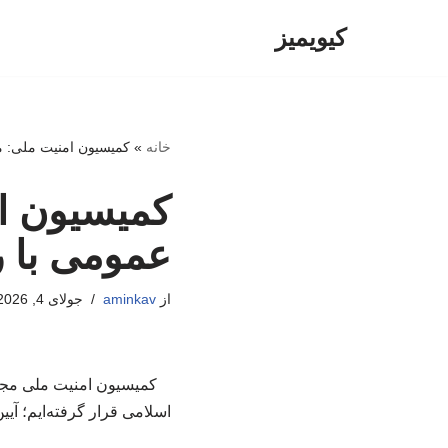
کیویمیز
پرش
به
محتوا
خانه
»
کمیسیون امنیت ملی: مر
کمیسیون ام
عمومی با ر
از
aminkav
جولای 4, 2026
کمیسیون امنیت ملی مجلس
اسلامی قرار گرفته‌ایم؛ آیی