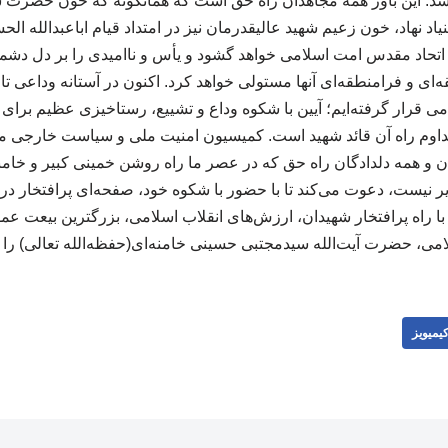
د. این باور همه مجاهدان راه حق است که همانگونه که خون حضرت سی
د نهاد، خون زعیم شهید عالیقدرمان نیز در امتداد قیام اباعبدالله الح
و اتحاد مقدس امت اسلامی خواهد گشود و یأس و ناامیدی را بر دل دشمن
‌ای و فرامنطقه‌ای آنها مستولی خواهد کرد. اکنون در آستانه وداعی ت
ی قرار گرفته‌ایم؛ آیین با شکوه وداع و تشییع، رستاخیزی عظیم برای ت
و تداوم راه آن قائد شهید است. کمیسیون امنیت ملی و سیاست خارجی
ن و همه دلدادگان راه حق که در عصر ما راه روشن خمینی کبیر و خام
ر نیست، دعوت می‌کند تا با حضور با شکوه خود، صفحه‌ای پرافتخار در 
 با راه پرافتخار شهیدان، ارزش‌های انقلاب اسلامی، بزرگترین بیعت ع
امی، حضرت آیت‌الله سیدمجتبی حسینی خامنه‌ای(حفظه‌الله تعالی) را ر
یمیویز