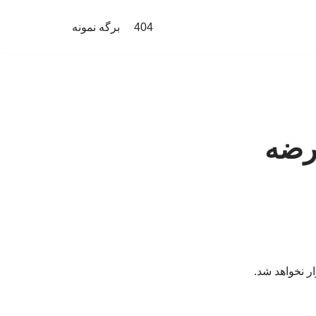
404
برگه نمونه
 تا سال ۲۰۲۸» عرضه