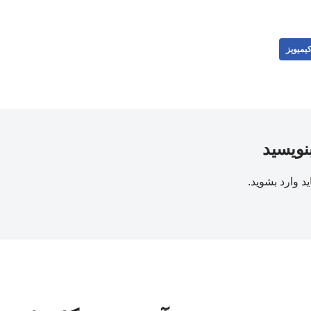
یمیویز
بنویسید
ید
وارد بشوید
.