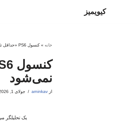
کیویمیز
پرش
به
محتوا
خانه
»
کنسول PS6 «حداقل تا سال ۲۰۲۸» عرضه نمی‌شود
نمی‌شود
از
aminkav
جولای 1, 2026
یک تحلیلگر می‌گوید که احت