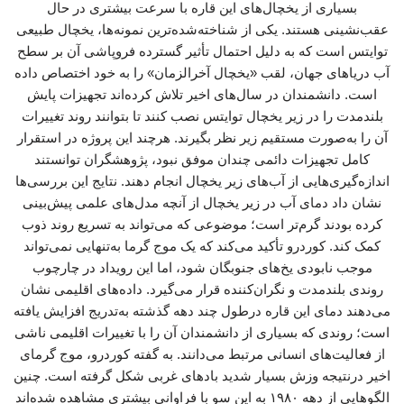
بسیاری از یخچال‌های این قاره با سرعت بیشتری در حال
عقب‌نشینی هستند. یکی از شناخته‌شده‌ترین نمونه‌ها، یخچال طبیعی
توایتس است که به دلیل احتمال تأثیر گسترده فروپاشی آن بر سطح
آب دریاهای جهان، لقب «یخچال آخرالزمان» را به خود اختصاص داده
است. دانشمندان در سال‌های اخیر تلاش کرده‌اند تجهیزات پایش
بلندمدت را در زیر یخچال توایتس نصب کنند تا بتوانند روند تغییرات
آن را به‌صورت مستقیم زیر نظر بگیرند. هرچند این پروژه در استقرار
کامل تجهیزات دائمی چندان موفق نبود، پژوهشگران توانستند
اندازه‌گیری‌هایی از آب‌های زیر یخچال انجام دهند. نتایج این بررسی‌ها
نشان داد دمای آب در زیر یخچال از آنچه مدل‌های علمی پیش‌بینی
کرده بودند گرم‌تر است؛ موضوعی که می‌تواند به تسریع روند ذوب
کمک کند. کوردرو تأکید می‌کند که یک موج گرما به‌تنهایی نمی‌تواند
موجب نابودی یخ‌های جنوبگان شود، اما این رویداد در چارچوب
روندی بلندمدت و نگران‌کننده قرار می‌گیرد. داده‌های اقلیمی نشان
می‌دهند دمای این قاره درطول چند دهه گذشته به‌تدریج افزایش یافته
است؛ روندی که بسیاری از دانشمندان آن را با تغییرات اقلیمی ناشی
از فعالیت‌های انسانی مرتبط می‌دانند. به گفته کوردرو، موج گرمای
اخیر درنتیجه وزش بسیار شدید بادهای غربی شکل گرفته است. چنین
الگوهایی از دهه ۱۹۸۰ به این سو با فراوانی بیشتری مشاهده شده‌اند