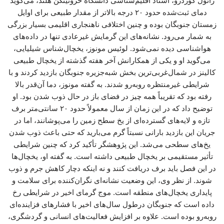
رائول کوردرو، استاد اقلیم‌شناسی دانشگاه خرونینگن هلند، می‌گوید
دمای ثبت‌شده حدود ۲۰ درجه بالاتر از مقدار طبیعی برای اوایل
زمستان جنوبگان بوده و چنین اختلافی ناهنجاری اقلیمی بسیار بزرگی
به شمار می‌رود. نشانه‌های این گرمایش غیرعادی تنها در داده‌های
هواشناسی دیده نمی‌شود. لوئیس مونوز، یخچال‌شناس شیلیایی،
می‌گوید او و یکی از همکارانش آخر هفته گذشته از یخچال طبیعی
کالینز در شمال‌غربی‌ترین بخش شبه‌جزیره جنوبگان بازدید کردند و با
شرایطی غیرمنتظره روبه‌رو شدند. به گفته مونوز، دما آن‌قدر بالا
رفته بود که تقریباً همه چیز در فضای باز در حال ذوب شدن بود. او
توضیح داد که در این زمان از سال معمولاً حدود ۲۰ سانتی‌متر برف
تازه و لایه‌های گسترده‌ای از یخ سطح زمین را می‌پوشانند، اما در
جریان این بازدید بارانی نسبتاً گرم می‌بارید که حتی باعث ذوب شدن
یخ‌های سطحی می‌شد. این پژوهشگر تأکید کرد که چنین شرایطی
تأثیر مستقیمی بر یخچال طبیعی داشته است. به گفته او، یخچال‌ها
در این فصل باید برف دریافت کنند و نه اینکه دچار کاهش جرم و ذوب
شوند. از نظر وی، این وضعیت نشانه‌ای نگران‌کننده برای سلامت و
پایداری یخچال‌های منطقه است. موج گرمای اخیر در شرایطی رخ
داده است که جنوبگان درطول سال‌های اخیر با فشارهای فزاینده‌ای
روبه‌رو بوده است. علاوه بر افزایش فعالیت‌های انسانی و گردشگری،