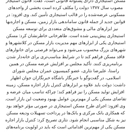
مسکن استیجاری دارای پشتوانه قانونی است، گفت: قانون استیجار
مصوب سال ۱۳۷۷ دولت را مکلف کرده است بخشی از واحدهای
مسکونی عرضه‌شده را در قالب استیجاری تأمین کند. وی افزود: در
قوانین جدید از جمله قانون ساماندهی بازار زمین، مسکن و اجاره‌بها
نیز ابزارهای مالی و مشوق‌های متعددی برای توسعه مسکن
استیجاری پیش‌بینی شده است. طاهرخانی خاطرنشان کرد: مسکن
استیجاری یکی از ابزارهای مهم مدیریت بازار مسکن در کلانشهرها و
شهرهای بزرگ محسوب می‌شود و می‌تواند فرصتی برای خانوارهای
فاقد مسکن فراهم کند تا در شرایط مناسب‌تری برای خانه‌دار شدن
برنامه‌ریزی کنند. تأکید مجلس بر افزایش عرضه مسکن در همین
راستا، علیرضا نثاری، عضو کمیسیون عمران مجلس شورای
اسلامی، در گفت‌وگو با خبرنگار باشگاه خبرنگاران جوان اظهار
داشت: دولت باید علاوه بر ابزارهای کنترل بازار اجاره مسکن، زمینه
افزایش تولید مسکن را نیز فراهم کند؛ چراکه تناسب میان عرضه و
تقاضای مسکن یکی از مهم‌ترین عوامل بهبود وضعیت این بازار است.
وی افزود: اجرای طرح مسکن استیجاری در صورتی مؤثر خواهد بود
که همکاری بانک مرکزی و بانک‌ها در پرداخت تسهیلات ودیعه مسکن
نیز به شکل مناسبی انجام شود. نثاری تصریح کرد: کنترل بازار اجاره
مسکن یکی از مهم‌ترین اقداماتی است که باید در اولویت برنامه‌های