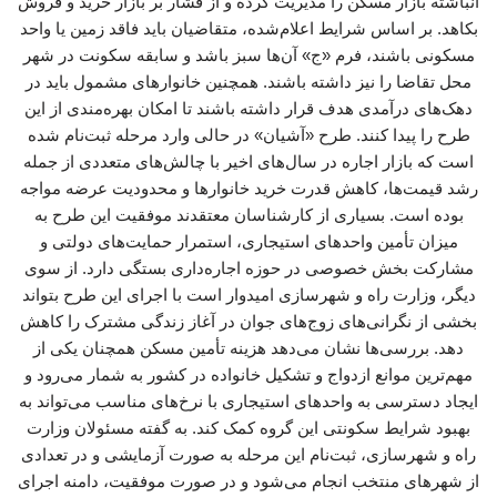
انباشته بازار مسکن را مدیریت کرده و از فشار بر بازار خرید و فروش
بکاهد. بر اساس شرایط اعلام‌شده، متقاضیان باید فاقد زمین یا واحد
مسکونی باشند، فرم «ج» آن‌ها سبز باشد و سابقه سکونت در شهر
محل تقاضا را نیز داشته باشند. همچنین خانوارهای مشمول باید در
دهک‌های درآمدی هدف قرار داشته باشند تا امکان بهره‌مندی از این
طرح را پیدا کنند. طرح «آشیان» در حالی وارد مرحله ثبت‌نام شده
است که بازار اجاره در سال‌های اخیر با چالش‌های متعددی از جمله
رشد قیمت‌ها، کاهش قدرت خرید خانوارها و محدودیت عرضه مواجه
بوده است. بسیاری از کارشناسان معتقدند موفقیت این طرح به
میزان تأمین واحدهای استیجاری، استمرار حمایت‌های دولتی و
مشارکت بخش خصوصی در حوزه اجاره‌داری بستگی دارد. از سوی
دیگر، وزارت راه و شهرسازی امیدوار است با اجرای این طرح بتواند
بخشی از نگرانی‌های زوج‌های جوان در آغاز زندگی مشترک را کاهش
دهد. بررسی‌ها نشان می‌دهد هزینه تأمین مسکن همچنان یکی از
مهم‌ترین موانع ازدواج و تشکیل خانواده در کشور به شمار می‌رود و
ایجاد دسترسی به واحدهای استیجاری با نرخ‌های مناسب می‌تواند به
بهبود شرایط سکونتی این گروه کمک کند. به گفته مسئولان وزارت
راه و شهرسازی، ثبت‌نام این مرحله به صورت آزمایشی و در تعدادی
از شهرهای منتخب انجام می‌شود و در صورت موفقیت، دامنه اجرای