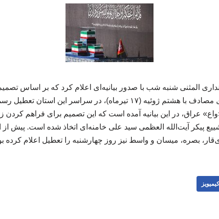
داری المثنی شنبه شب با صدور بیانیه‌ای اعلام کرد که بر اساس تصمیم 
روز چهارشنبه هفته جاری مصادف با هشتم ژوئیه (۱۷ تیرماه)، در سراسر ا
 «واع» عراق، در این بیانیه آمده است که این تصمیم برای فراهم کردن
یع پیکر آیت‌الله العظمی سید علی خامنه‌ای اتخاذ شده است. پیش از ا
ی‌قار، بصره، میسان و واسط نیز روز چهارشنبه را تعطیل اعلام کرده بودند. 10
یمیویز