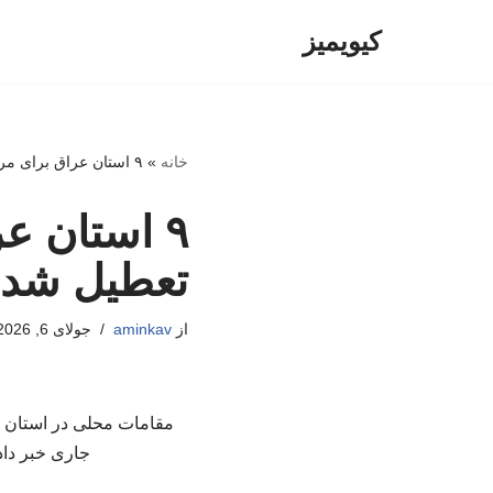
کیویمیز
پرش
به
محتوا
خانه
»
۹ استان عراق برای مراسم تشییع رهبر شهید تعطیل شد
۹ استان ع
تعطیل شد
از
aminkav
جولای 6, 2026
مقامات محلی در استان ال
جاری خبر دادند و با احتساب آن ۹ اس