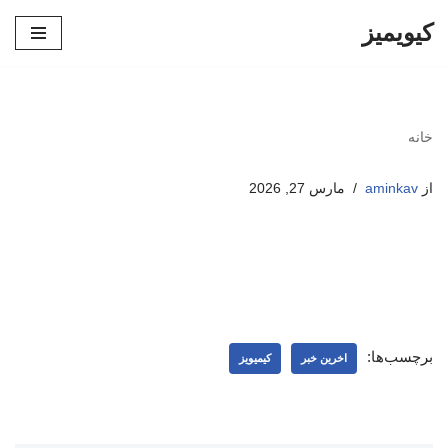
کیویمیز
پرش
به
محتوا
خانه
از
aminkav
مارس 27, 2026
برچسب‌ها:
اخرین خبر
کیمیویز