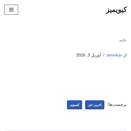
کیویمیز
پرش
به
محتوا
خانه
از
aminkav
آوریل 3, 2026
برچسب‌ها:
اخرین خبر
کیمیویز