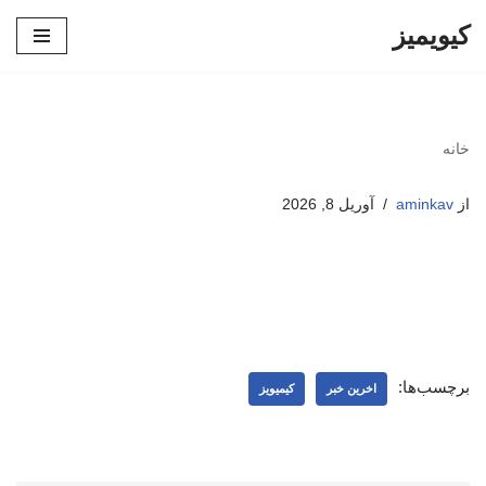
کیویمیز
پرش
به
محتوا
خانه
از
aminkav
آوریل 8, 2026
برچسب‌ها:
اخرین خبر
کیمیویز